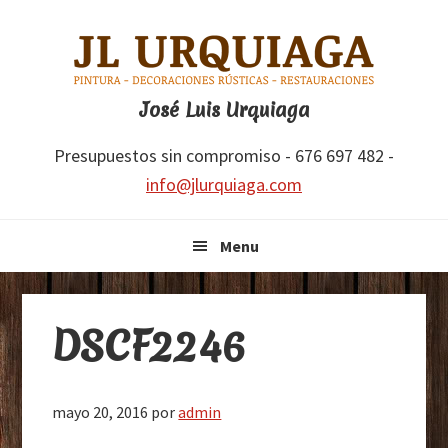
Saltar
Saltar
Saltar
Saltar
a
al
a
al
la
contenido
la
pie
navegación
principal
barra
de
José Luis Urquiaga
principal
lateral
página
Presupuestos sin compromiso - 676 697 482 -
principal
info@jlurquiaga.com
Menu
DSCF2246
mayo 20, 2016
por
admin