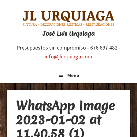
Saltar
Saltar
Saltar
Saltar
a
al
a
al
la
contenido
la
pie
navegación
principal
barra
de
José Luis Urquiaga
principal
lateral
página
Presupuestos sin compromiso - 676 697 482 -
principal
info@jlurquiaga.com
Menu
WhatsApp Image
2023-01-02 at
11.40.58 (1)