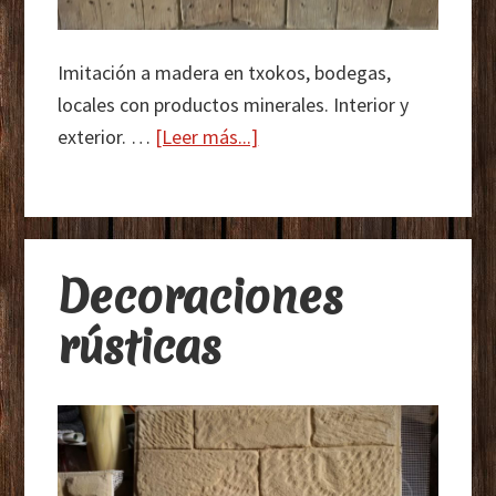
Imitación a madera en txokos, bodegas,
locales con productos minerales. Interior y
acerca
exterior. …
[Leer más...]
de
Imitación
a
madera
Decoraciones
rústicas