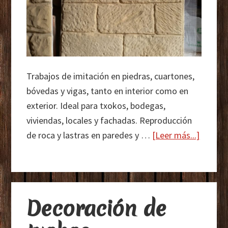
Trabajos de imitación en piedras, cuartones,
bóvedas y vigas, tanto en interior como en
exterior. Ideal para txokos, bodegas,
viviendas, locales y fachadas. Reproducción
acerca
de roca y lastras en paredes y …
[Leer más...]
de
Decora
rústica
Decoración de