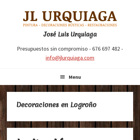
Saltar
Saltar
Saltar
Saltar
a
al
a
al
la
contenido
la
pie
navegación
principal
barra
de
José Luis Urquiaga
principal
lateral
página
Presupuestos sin compromiso - 676 697 482 -
principal
info@jlurquiaga.com
Menu
Decoraciones en Logroño