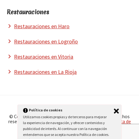
Restauraciones
Restauraciones en Haro
Restauraciones en Logroño
Restauraciones en Vitoria
Restauraciones en La Rioja
Política de cookies
© Copyright 2026
Jose Luis Urquiaga
· Todos los derechos
Utilizamos cookies propias y de terceros para mejorar
reservados ·
Aviso legal y política de privacidad
·
Política de
la experiencia de navegación, y ofrecer contenidos y
cookies
· Desarrollado por
Formula Click
publicidad de interés. Al continuar con la navegación
entendemos que se acepta nuestra Política de cookies.