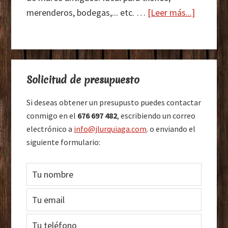
acerca
merenderos, bodegas,... etc. …
[Leer más...]
de
Decorac
de
Barra
txokos
Solicitud de presupuesto
lateral
principal
Si deseas obtener un presupusto puedes contactar
conmigo en el
676 697 482
, escribiendo un correo
electrónico a
info@jlurquiaga.com
. o enviando el
siguiente formulario: