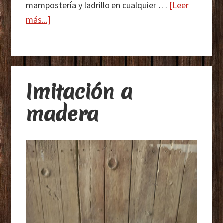
mampostería y ladrillo en cualquier …
[Leer
acerca
más...]
de
Imitación
a
roca,
Imitación a
ladrillo
y
madera
piedra