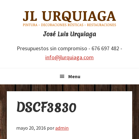
Saltar
Saltar
Saltar
Saltar
a
al
a
al
la
contenido
la
pie
navegación
principal
barra
de
José Luis Urquiaga
principal
lateral
página
Presupuestos sin compromiso - 676 697 482 -
principal
info@jlurquiaga.com
Menu
DSCF3830
mayo 20, 2016
por
admin