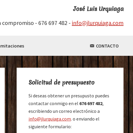
José Luis Urquiaga
n compromiso - 676 697 482 -
info@jlurquiaga.com
Imitaciones
CONTACTO
Barra
lateral
Solicitud de presupuesto
principal
Si deseas obtener un presupusto puedes
contactar conmigo en el
676 697 482
,
escribiendo un correo electrónico a
info@jlurquiaga.com
. o enviando el
siguiente formulario: